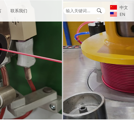
中文
言
联系我们
EN